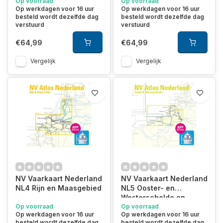
Op voorraad
Op voorraad
Op werkdagen voor 16 uur
Op werkdagen voor 16 uur
besteld wordt dezelfde dag
besteld wordt dezelfde dag
verstuurd
verstuurd
€64,99
€64,99
Vergelijk
Vergelijk
NV Vaarkaart Nederland
NV Vaarkaart Nederland
NL4 Rijn en Maasgebied
NL5 Ooster- en
Westerschelde en
Op voorraad
België
Op voorraad
Op werkdagen voor 16 uur
Op werkdagen voor 16 uur
besteld wordt dezelfde dag
besteld wordt dezelfde dag