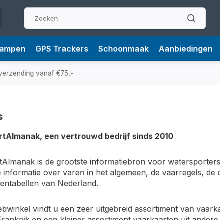
Lampen
GPS Trackers
Schoonmaak
Aanbiedingen
verzending vanaf €75,-
s
tAlmanak, een vertrouwd bedrijf sinds 2010
Almanak is de grootste informatiebron voor watersporters
e informatie over varen in het algemeen, de vaarregels, de 
dentabellen van Nederland.
bwinkel vindt u een zeer uitgebreid assortiment van vaar
Frankrijk en een kleiner assortiment vaarkaarten uit ande