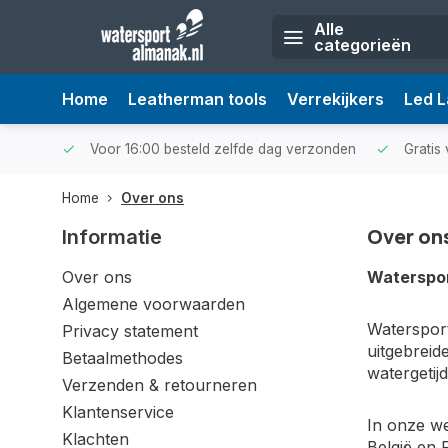
Alle
categorieën
Home
Leatherman tools
Verrekijkers
Led 
Voor 16:00 besteld zelfde dag verzonden
Gratis 
Home
Over ons
Over on
Informatie
Over ons
Waterspor
Algemene voorwaarden
Watersport
Privacy statement
uitgebreid
Betaalmethodes
watergetij
Verzenden & retourneren
Klantenservice
In onze we
Klachten
België en 