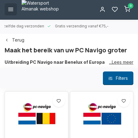
0
ld zelfde dag verzonden
Gratis verzending vanaf €75,-
Terug
Maak het bereik van uw PC Navigo groter
Uitbreiding PC Navigo naar Benelux of Europa
...Lees meer
Heeft u een PC Navigo in de uitvoering van Nederland of
Filters
Benelux dan kunt u deze probleemloos uitbreiden naar een
volledige Europa-versie. Er zijn geen extra kosten aan
verbonden, u betaalt slechts het verschil in de aanschafprijs.
Voorwaarde is dat u beschikt over een geldige licentie van het
jaar waarin u wilt uitbreiden. (Als u in 2026 wilt uitbreiden dan
dient uw systeem ge-updatet zijn tot een 2026 versie)
Nadat uw bestelling gelukt is ontvangt u van ons binnen enkele
werkdagen een update-code en een installatiebeschrijving, u