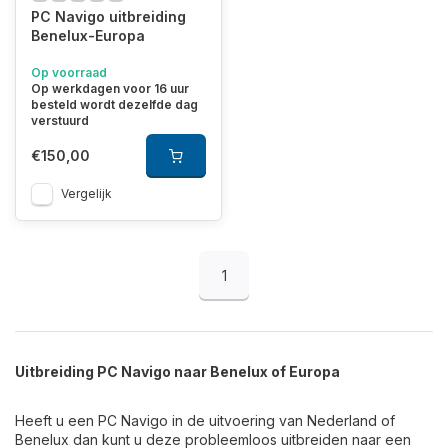
PC Navigo uitbreiding
Benelux-Europa
Op voorraad
Op werkdagen voor 16 uur
besteld wordt dezelfde dag
verstuurd
€150,00
Heeft u nog geen update naar 2026 uitgevoerd, dan kunt u dit
gelijktijdig bestellen en installeren.
Vergelijk
1
Uitbreiding PC Navigo naar Benelux of Europa
Heeft u een PC Navigo in de uitvoering van Nederland of
Benelux dan kunt u deze probleemloos uitbreiden naar een