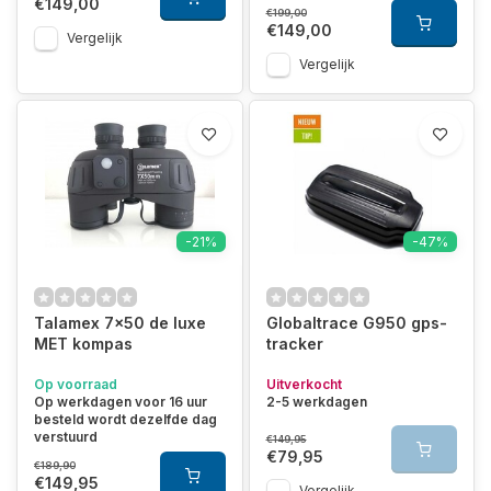
€149,00
€199,00
€149,00
Vergelijk
Vergelijk
-21%
-47%
Talamex 7x50 de luxe
Globaltrace G950 gps-
MET kompas
tracker
Op voorraad
Uitverkocht
Op werkdagen voor 16 uur
2-5 werkdagen
besteld wordt dezelfde dag
verstuurd
€149,95
€79,95
€189,90
€149,95
Vergelijk