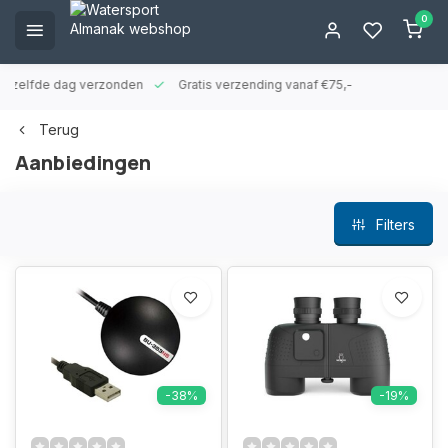
0
ld zelfde dag verzonden
Gratis verzending vanaf €75,-
Terug
Aanbiedingen
Filters
-38%
-19%