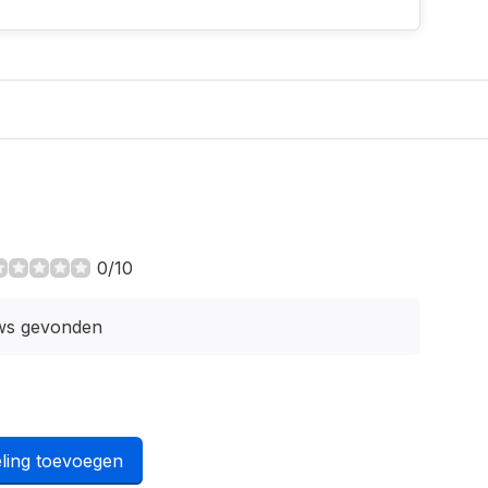
0/10
ws gevonden
ling toevoegen