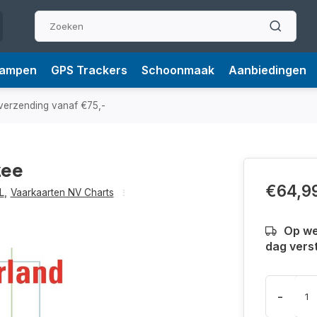
Lampen
GPS Trackers
Schoonmaak
Aanbiedingen
verzending vanaf €75,-
zee
€64,9
L
,
Vaarkaarten NV Charts
Op we
dag vers
-