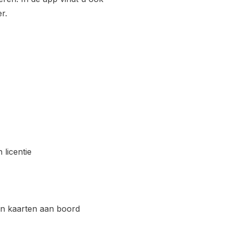
er.
 licentie
ren kaarten aan boord