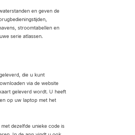
e waterstanden en geven de
brugbedieningstijden,
havens, stroomtabellen en
uwe serie atlassen.
eleverd, die u kunt
downloaden via de website
kaart geleverd wordt. U heeft
iken op uw laptop met het
met dezelfde unieke code is
eren. In de app vindt u ook