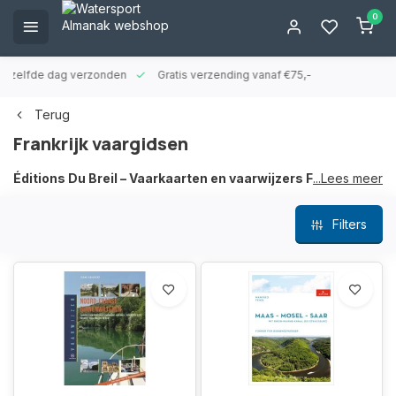
0
ld zelfde dag verzonden
Gratis verzending vanaf €75,-
Terug
Frankrijk vaargidsen
Éditions Du Breil – Vaarkaarten en vaarwijzers Frankrijk
...Lees meer
Éditions Du Breil brengt al meer dan 15 jaar een collectie met
Filters
vaarkaarten van alle bevaarbare binnenwateren van Frankrijk
uit. De boekwerken zijn vooral gericht op de pleziervaart,
maar bieden ook veel toeristische informatie van het
betreffende vaargebied. De informatie is in de Franse taal,
Engels en Duits.
Prettig te gebruiken
De vaaratlassen van Éditions Du Breil zijn allemaal op een