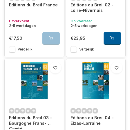
marktdagen, leuke restaurants en de plaatselijke
Editions du Breil France
Editions du Breil 02 -
bezienswaardigheden.
Loire-Nivernais
Uitverkocht
Op voorraad
Recente uitgaven
2-5 werkdagen
2-5 werkdagen
In principe zijn alle leverbare kaarten actueel. Men streeft
€17,50
€23,95
ernaar om iedere twee jaren een vernieuwde geactualiseerde
uitgave te verzorgen.
Vergelijk
Vergelijk
Editions du Breil 03 -
Editions du Breil 04 -
Bourgogne Frans-
Elzas-Lorraine
Comté