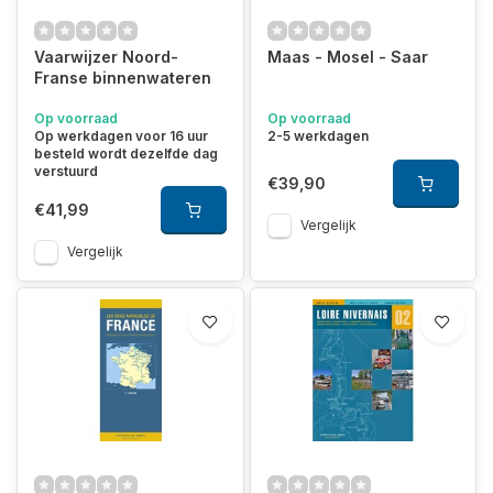
handzaam formaat A4 en zijn geheel in kleur gedrukt. De
inhoud van ca 100 pagina’s bestaat uit zeer gedetailleerde
Vaarwijzer Noord-
Maas - Mosel - Saar
kaarten, aangevuld met schriftelijke informatie over het
Franse binnenwateren
betreffende gebied.
Op voorraad
Op voorraad
Technische informatie
Op werkdagen voor 16 uur
2-5 werkdagen
besteld wordt dezelfde dag
verstuurd
€39,90
In het eerste deel van een boekwerk staat altijd technische
informatie over het vaargebied, maximale afmetingen, sluizen
€41,99
Vergelijk
en de vaarafstand tussen de diverse plaatsen en steden. Ook
de vaarregels en de specifieke verordeningen van de
Vergelijk
vaarwegbeheerders staan in het boek vermeld. Dit alles
voorzien van zeer gedetailleerde kaarten.
Toeristische informatie
In volgende delen van het boekwerk vindt u veel toeristische
informatie en bezienswaardigheden die op korte afstand van
het vaarwater aanwezig zijn. Ook contactgegevens van
diverse instanties staan in het boek vermeldt. Voor iedere
plaats aan de oevers van het vaarwater vindt u informatie over: