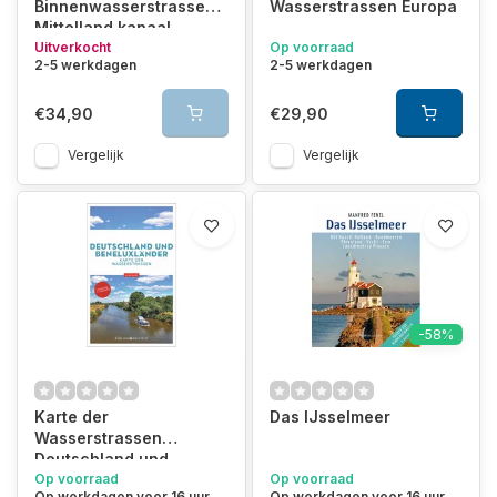
Binnenwasserstrassen 1
Wasserstrassen Europa
Mittelland kanaal
Uitverkocht
Op voorraad
2-5 werkdagen
2-5 werkdagen
€34,90
€29,90
Vergelijk
Vergelijk
-58%
Karte der
Das IJsselmeer
Wasserstrassen
Deutschland und
Beneluxländer
Op voorraad
Op voorraad
Op werkdagen voor 16 uur
Op werkdagen voor 16 uur