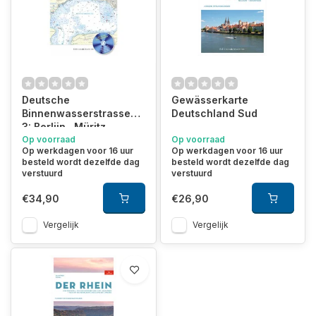
Deutsche
Gewässerkarte
Binnenwasserstrassen
Deutschland Sud
3: Berlijn , Müritz ,
Dömitz
Op voorraad
Op voorraad
Op werkdagen voor 16 uur
Op werkdagen voor 16 uur
besteld wordt dezelfde dag
besteld wordt dezelfde dag
verstuurd
verstuurd
€34,90
€26,90
Vergelijk
Vergelijk