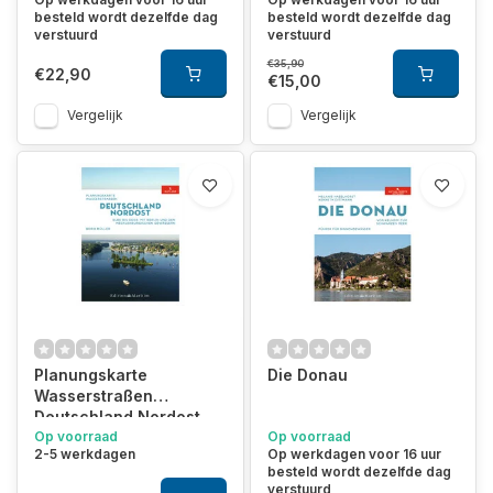
besteld wordt dezelfde dag
besteld wordt dezelfde dag
verstuurd
verstuurd
€35,90
€22,90
€15,00
Vergelijk
Vergelijk
Planungskarte
Die Donau
Wasserstraßen
Deutschland Nordost
Op voorraad
Op voorraad
2-5 werkdagen
Op werkdagen voor 16 uur
besteld wordt dezelfde dag
verstuurd