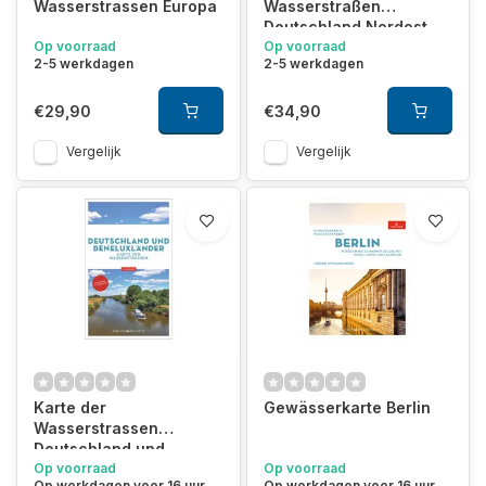
Wasserstrassen Europa
Wasserstraßen
Deutschland Nordost
Op voorraad
Op voorraad
2-5 werkdagen
2-5 werkdagen
€29,90
€34,90
Vergelijk
Vergelijk
Karte der
Gewässerkarte Berlin
Wasserstrassen
Deutschland und
Beneluxländer
Op voorraad
Op voorraad
Op werkdagen voor 16 uur
Op werkdagen voor 16 uur