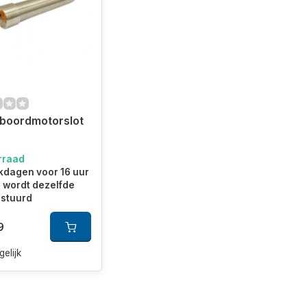
boordmotorslot
rraad
kdagen voor 16 uur
 wordt dezelfde
rstuurd
9
gelijk