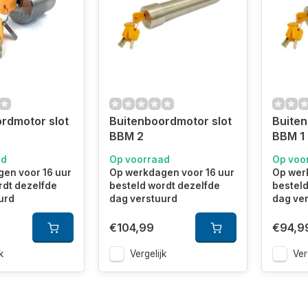
rdmotor slot
Buitenboordmotor slot
Buiten
BBM 2
BBM 1
ad
Op voorraad
Op voo
en voor 16 uur
Op werkdagen voor 16 uur
Op wer
rdt dezelfde
besteld wordt dezelfde
besteld
urd
dag verstuurd
dag ve
€104,99
€94,9
k
Vergelijk
Ver