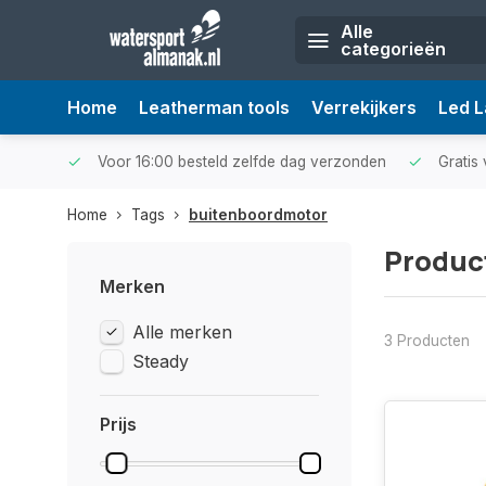
Alle
categorieën
Home
Leatherman tools
Verrekijkers
Led 
Voor 16:00 besteld zelfde dag verzonden
Gratis 
Home
Tags
buitenboordmotor
Produc
Merken
Alle merken
3 Producten
Steady
Prijs