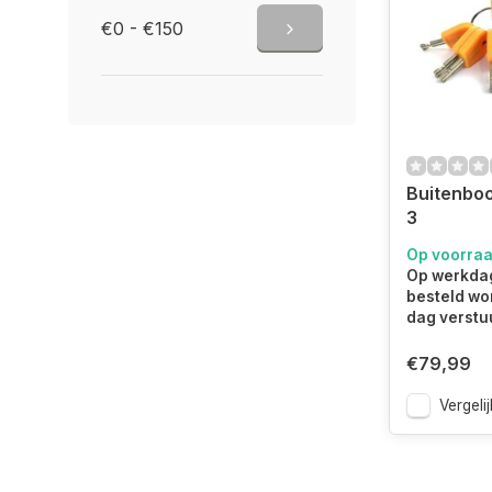
€0 - €150
Buitenboo
3
Op voorra
Op werkdag
besteld wo
dag verstu
€79,99
Vergelij