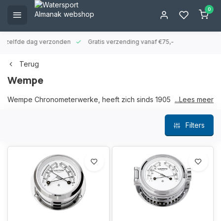
0
ld zelfde dag verzonden
Gratis verzending vanaf €75,-
Terug
Wempe
Wempe Chronometerwerke, heeft zich sinds 1905
...Lees meer
gespecialiseerd in de fabricage van scheepsklokken. Volgens
traditionele waarden en altijd de toekomst in het oog houdend,
Filters
is Wempe vandaag een van 's werelds toonaangevende
fabrikanten.