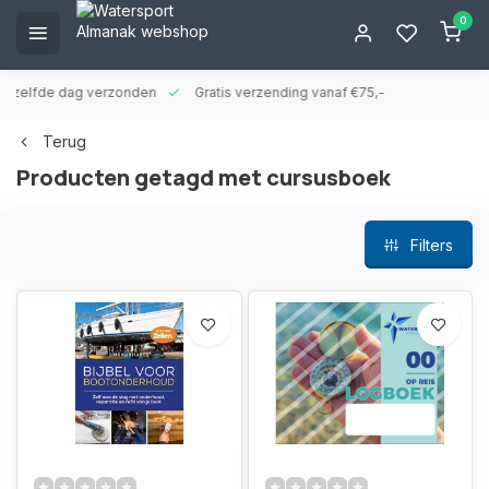
0
ld zelfde dag verzonden
Gratis verzending vanaf €75,-
Terug
Producten getagd met cursusboek
Filters