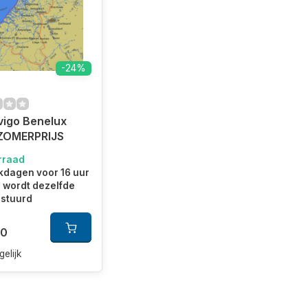
-24%
vigo Benelux
ZOMERPRIJS
rraad
kdagen voor 16 uur
 wordt dezelfde
rstuurd
00
gelijk