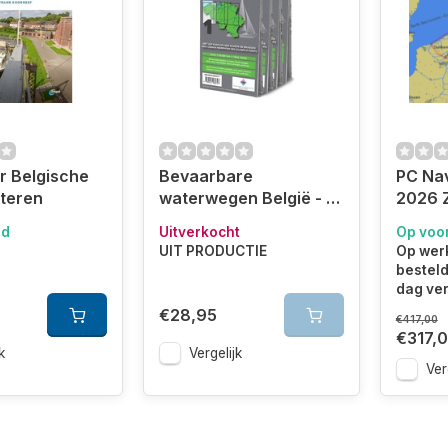
r Belgische
Bevaarbare
PC Na
teren
waterwegen België - 4
2026 
kaarten
ad
Uitverkocht
Op voo
UIT PRODUCTIE
Op wer
besteld
dag ve
€28,95
€417,00
€317,
k
Vergelijk
Ver