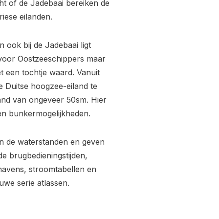
cht of de Jadebaai bereiken de
iese eilanden.
 ook bij de Jadebaai ligt
 voor Oostzeeschippers maar
t een tochtje waard. Vanuit
e Duitse hoogzee-eiland te
tand van ongeveer 50sm. Hier
s en bunkermogelijkheden.
van de waterstanden en geven
de brugbedieningstijden,
havens, stroomtabellen en
uwe serie atlassen.