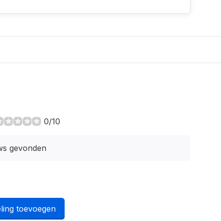
0/10
ws gevonden
ling toevoegen