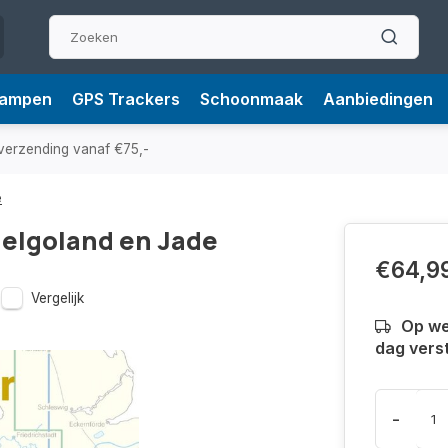
Lampen
GPS Trackers
Schoonmaak
Aanbiedingen
verzending vanaf €75,-
e
Helgoland en Jade
€64,9
Vergelijk
Op we
dag vers
-