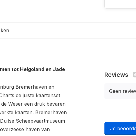
eken
emen tot Helgoland en Jade
Reviews
denburg Bremerhaven en
Geen revie
harts de juiste kaartenset
s de Weser een druk bevaren
werkte kaarten. Bremerhaven
et Duitse Scheepvaartmuseum
Je beoorde
e overzeese haven van