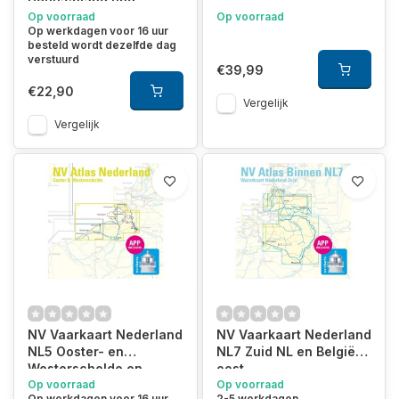
Deutschland und
Beneluxländer
Op voorraad
Op voorraad
Op werkdagen voor 16 uur
besteld wordt dezelfde dag
verstuurd
€39,99
€22,90
Vergelijk
Vergelijk
NV Vaarkaart Nederland
NV Vaarkaart Nederland
NL5 Ooster- en
NL7 Zuid NL en België
Westerschelde en
oost
België
Op voorraad
Op voorraad
Op werkdagen voor 16 uur
2-5 werkdagen