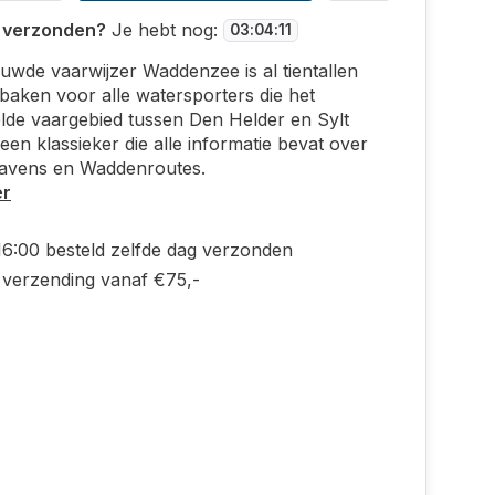
 verzonden?
Je hebt nog:
03
:
04
:
10
uwde vaarwijzer Waddenzee is al tientallen
 baken voor alle watersporters die het
lde vaargebied tussen Den Helder en Sylt
een klassieker die alle informatie bevat over
vens en Waddenroutes.
er
16:00 besteld zelfde dag verzonden
s verzending vanaf €75,-