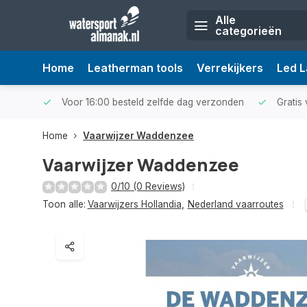
Alle
categorieën
Home
Leatherman tools
Verrekijkers
Led 
Voor 16:00 besteld zelfde dag verzonden
Gratis 
Home
Vaarwijzer Waddenzee
Vaarwijzer Waddenzee
0/10 (0 Reviews)
Toon alle:
Vaarwijzers Hollandia
,
Nederland vaarroutes