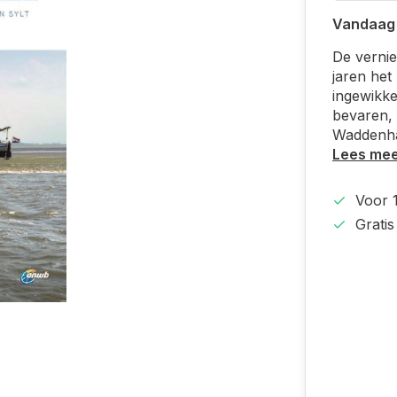
Vandaag
De vernie
jaren het
ingewikke
bevaren, 
Waddenha
Lees me
Voor 
Grati