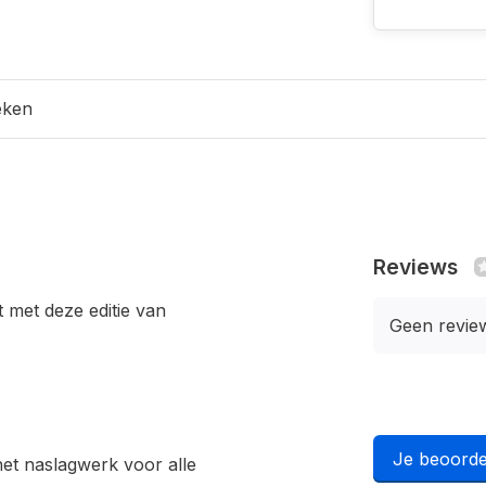
eken
Reviews
 met deze editie van
Geen revie
Je beoorde
het naslagwerk voor alle