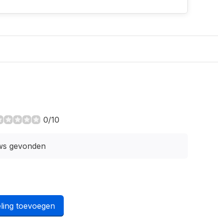
0/10
ws gevonden
ling toevoegen