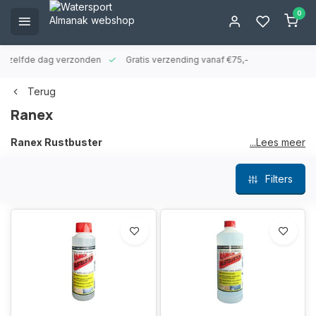
0
ld zelfde dag verzonden
Gratis verzending vanaf €75,-
Terug
Ranex
Ranex Rustbuster
...Lees meer
Ranex Rustbuster is een industriële roest-, slijpsel-, en
Filters
kalkverwijderaar. Hiermee wordt roest, vliegroest,
roeststrepen en kalk moeiteloos verwijderd zonder te schuren
of te moeten stralen. In een chemisch proces wordt roest
verwijderd in 24 uur. De roest wordt tijdens het droogproces
volledig opgelost.
Ranex is ook te gebruiken op gelcoat, metaal, ijzer, staal, RVS
en chroom. Roestsporen etc. heven niet te worden
overgeschilderd, reinigen met een vochtige doek is