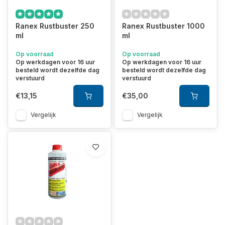
voldoende. Het heeft geen nadelig effect op de kwaliteit van
coating, lak, verf, polyester en rubber. Zwaar verroeste delen
kunnen na droging direct worden overgeschilderd (maximaal
Ranex Rustbuster 250
Ranex Rustbuster 1000
na 6 weken).
ml
ml
Op voorraad
Op voorraad
Op werkdagen voor 16 uur
Op werkdagen voor 16 uur
besteld wordt dezelfde dag
besteld wordt dezelfde dag
verstuurd
verstuurd
€13,15
€35,00
Vergelijk
Vergelijk