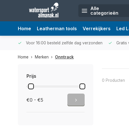
Alle
categorieën
Home
Leatherman tools
Verrekijkers
Led 
Voor 16:00 besteld zelfde dag verzonden
Gratis 
Home
Merken
Onntrack
Prijs
0 Producten
€0 - €5