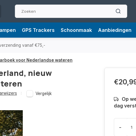
Lampen
GPS Trackers
Schoonmaak
Aanbiedingen
verzending vanaf €75,-
vaarboek voor Nederlandse wateren
erland, nieuw
€20,9
ateren
arwijzers
Vergelijk
Op we
dag vers
-