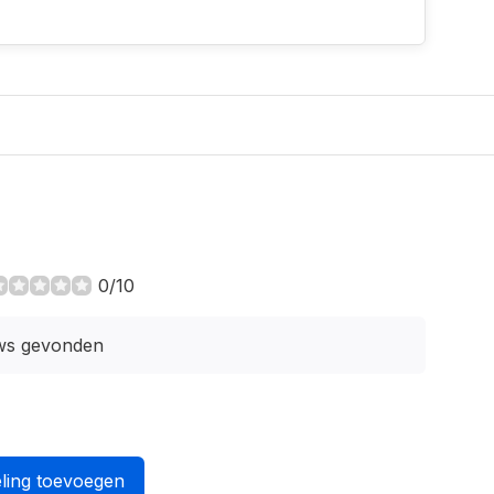
0/10
ws gevonden
ling toevoegen