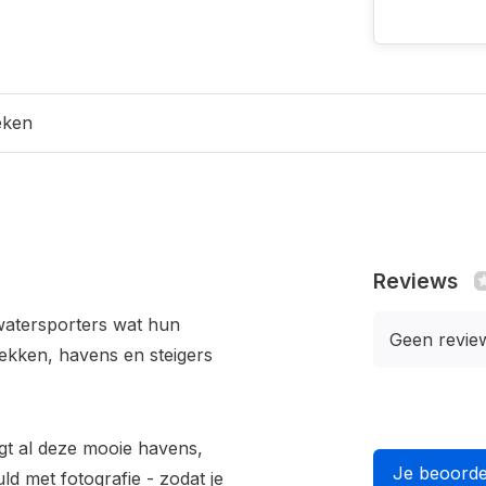
eken
Reviews
watersporters wat hun
Geen revie
lekken, havens en steigers
gt al deze mooie havens,
Je beoorde
ld met fotografie - zodat je