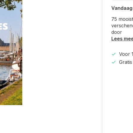
Vandaag
75 mooist
verschen
door
Lees me
Voor 
Grati